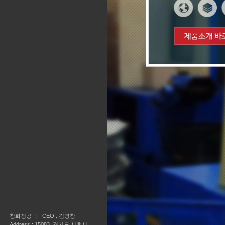
창화정공
CEO : 김영창
Address : 15083. 경기도 시흥시